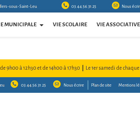
illers-sous-Saint-Leu
03.44.56.31.25
Nous écri
IE MUNICIPALE
VIE SCOLAIRE
VIE ASSOCIATIVE
 de 9h00 à 12h30 et de 14h00 à 17h30
|
Le 1er samedi de chaque
Leu
03.44.56.31.25
Nous écrire
Plan de site
Mentions lé