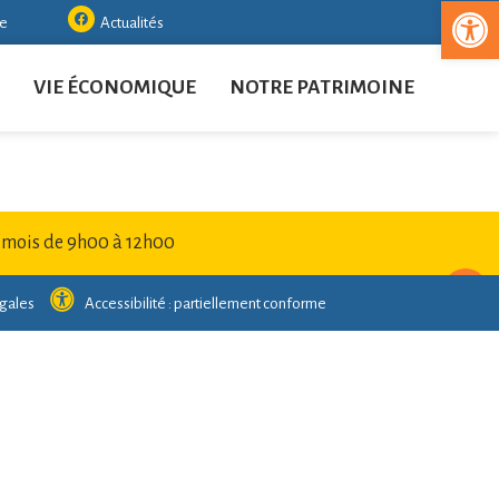
Ouvrir la
re
Actualités
VIE ÉCONOMIQUE
NOTRE PATRIMOINE
 mois de 9h00 à 12h00
gales
Accessibilité : partiellement conforme