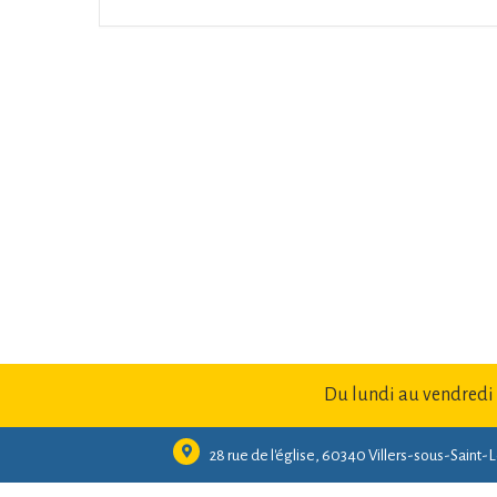
Du lundi au vendredi
28 rue de l'église, 60340 Villers-sous-Saint-