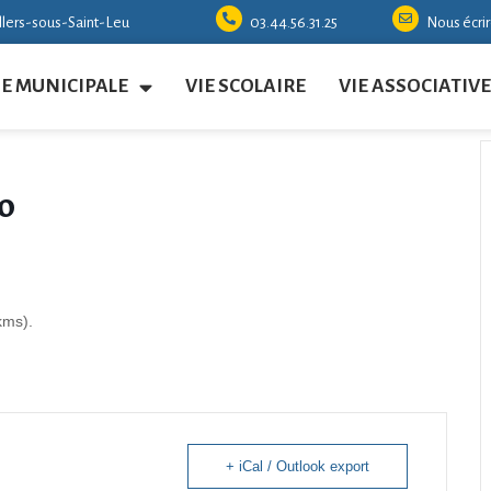
illers-sous-Saint-Leu
03.44.56.31.25
Nous écri
IE MUNICIPALE
VIE SCOLAIRE
VIE ASSOCIATIVE
o
kms).
+ iCal / Outlook export