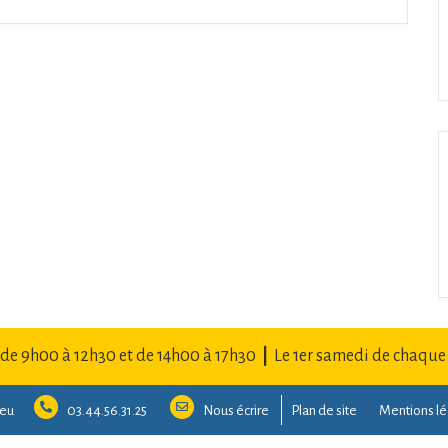
 de 9h00 à 12h30 et de 14h00 à 17h30
|
Le 1er samedi de chaque
Leu
03.44.56.31.25
Nous écrire
Plan de site
Mentions lé