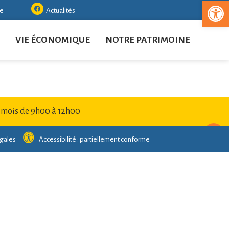
Ouvrir la
re
Actualités
VIE ÉCONOMIQUE
NOTRE PATRIMOINE
 mois de 9h00 à 12h00
gales
Accessibilité : partiellement conforme