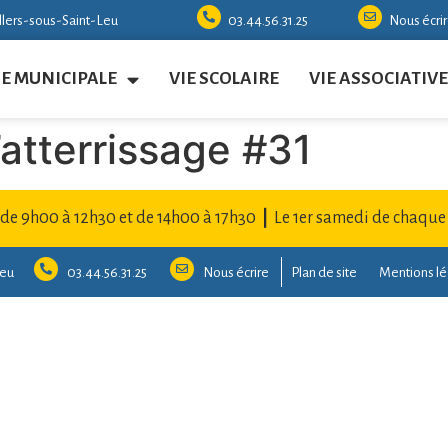
illers-sous-Saint-Leu
03.44.56.31.25
Nous écri
IE MUNICIPALE
VIE SCOLAIRE
VIE ASSOCIATIVE
atterrissage #31
 de 9h00 à 12h30 et de 14h00 à 17h30
|
Le 1er samedi de chaque
Leu
03.44.56.31.25
Nous écrire
Plan de site
Mentions lé